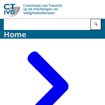
Naar de homepage van CTIVD
Vu
Home
Beeld: © CTIVD