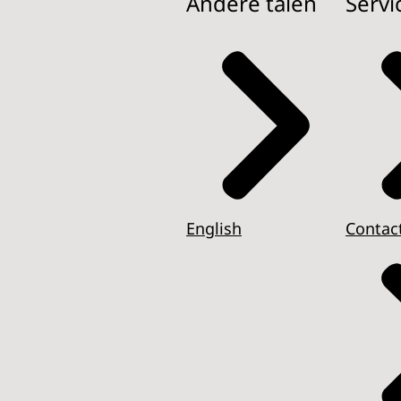
Andere talen
Servi
English
Contac