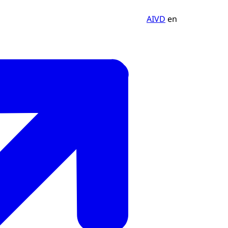
AIVD
en