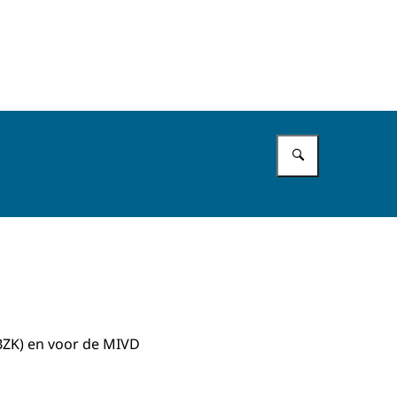
Vul in wat 
(BZK) en voor de MIVD