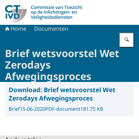
Naar de homepage van CTIVD
Home
Documenten
Vu
Brief wetsvoorstel Wet
Zerodays
Afwegingsproces
Download:
Brief wetsvoorstel Wet
Zerodays Afwegingsproces
Brief
15-06-2020
PDF-document
181.75 KB