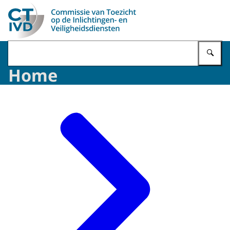
Naar de homepage van CTIVD
Vu
Home
Beeld: © CTIVD